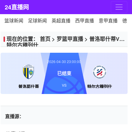
24直播网
篮球新闻
足球新闻
英超直播
西甲直播
意甲直播
德甲
现在的位置：
首页
>
罗篮甲直播
>
普洛耶什蒂VS
特尔古穆列什
2026-04-30 23:00:00
已结束
VS
普洛耶什蒂
特尔古穆列什
直播源：