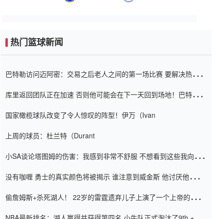
热门篮球新闻
巴特勒访问迈阿密：交易之后老人之间的第一场比赛 要解决热情的
怨恨
库里返回团队正在加速 否则他可能会在下一天回到场地！巴特勒迈
阿密的纸牌游戏引起了人们的关注
国家橄榄球队改变了令人惊叹的阵型！伊万（Ivan
上周的球员：杜兰特（Durant
小SA谈论塔图姆的伤害：我感到非常不舒服 不想看到这些我向他
道歉
没有咖喱 勇士的真实颜色将被揭示 谁注意到威金斯 他讨厌他的老
老板
偷詹姆斯+杀死湖人！ 22岁的雷霆遗弃儿子上演了一个上帝的剧
本：疯狂的反击争夺1亿元人民币的合同
NBA最新排名：湖人赢得并获得第四名 小牛队正式淘汰了9th + 76