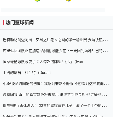
热门篮球新闻
巴特勒访问迈阿密：交易之后老人之间的第一场比赛 要解决热情的
怨恨
库里返回团队正在加速 否则他可能会在下一天回到场地！巴特勒迈
阿密的纸牌游戏引起了人们的关注
国家橄榄球队改变了令人惊叹的阵型！伊万（Ivan
上周的球员：杜兰特（Durant
小SA谈论塔图姆的伤害：我感到非常不舒服 不想看到这些我向他
道歉
没有咖喱 勇士的真实颜色将被揭示 谁注意到威金斯 他讨厌他的老
老板
偷詹姆斯+杀死湖人！ 22岁的雷霆遗弃儿子上演了一个上帝的剧
本：疯狂的反击争夺1亿元人民币的合同
NBA最新排名：湖人赢得并获得第四名 小牛队正式淘汰了9th + 76