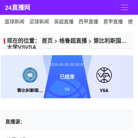
24直播网
篮球新闻
足球新闻
英超直播
西甲直播
意甲直播
德甲
现在的位置：
首页
>
格鲁超直播
>
第比利斯国立
大学VSVSA
2026-04-30 20:30:00
已结束
VS
第比利斯国立大学
VSA
直播源：