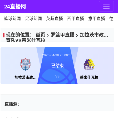
24直播网
篮球新闻
足球新闻
英超直播
西甲直播
意甲直播
德甲
现在的位置：
首页
>
罗篮甲直播
>
加拉茨市政体
育队VS蒂米什瓦拉
2026-04-30 23:00:00
已结束
VS
加拉茨市政体育队
蒂米什瓦拉
直播源：