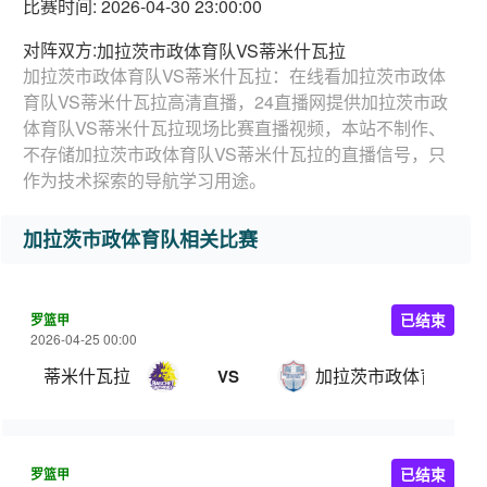
比赛时间: 2026-04-30 23:00:00
对阵双方:
加拉茨市政体育队VS蒂米什瓦拉
加拉茨市政体育队VS蒂米什瓦拉：在线看加拉茨市政体
育队VS蒂米什瓦拉高清直播，24直播网提供加拉茨市政
体育队VS蒂米什瓦拉现场比赛直播视频，本站不制作、
不存储加拉茨市政体育队VS蒂米什瓦拉的直播信号，只
作为技术探索的导航学习用途。
加拉茨市政体育队相关比赛
罗篮甲
已结束
2026-04-25 00:00
蒂米什瓦拉
加拉茨市政体育队
VS
罗篮甲
已结束