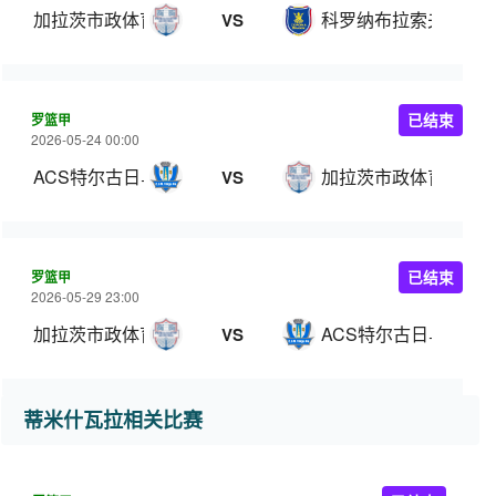
加拉茨市政体育队
科罗纳布拉索夫
VS
罗篮甲
已结束
2026-05-24 00:00
ACS特尔古日乌
加拉茨市政体育队
VS
罗篮甲
已结束
2026-05-29 23:00
加拉茨市政体育队
ACS特尔古日乌
VS
蒂米什瓦拉相关比赛