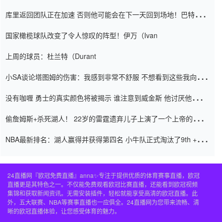
怨恨
库里返回团队正在加速 否则他可能会在下一天回到场地！巴特勒迈
阿密的纸牌游戏引起了人们的关注
国家橄榄球队改变了令人惊叹的阵型！伊万（Ivan
上周的球员：杜兰特（Durant
小SA谈论塔图姆的伤害：我感到非常不舒服 不想看到这些我向他
道歉
没有咖喱 勇士的真实颜色将被揭示 谁注意到威金斯 他讨厌他的老
老板
偷詹姆斯+杀死湖人！ 22岁的雷霆遗弃儿子上演了一个上帝的剧
本：疯狂的反击争夺1亿元人民币的合同
NBA最新排名：湖人赢得并获得第四名 小牛队正式淘汰了9th + 76
人
24直播网『欧冠免费直播』anna✨专注于提供优质的体育赛事直播，欧冠
直播更是其特色之一。不仅能免费观看欧冠比赛直播，还能看到欧冠视频
集锦和获取新闻资讯。无需安装插件，轻松就能享受高清的欧冠直播。此
外，五大联赛、NBA等赛事直播也一应俱全。24直播网为您带来流畅、清
晰的欧冠直播体验，让您感受体育的魅力。