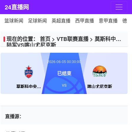
24直播网
篮球新闻
足球新闻
英超直播
西甲直播
意甲直播
德甲
现在的位置：
首页
>
VTB联赛直播
>
莫斯科中央
陆军VS喀山尤尼克斯
2026-06-05 00:30:00
已结束
VS
莫斯科中央陆军
喀山尤尼克斯
直播源：