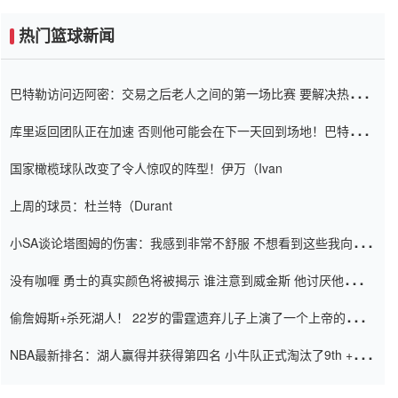
热门篮球新闻
巴特勒访问迈阿密：交易之后老人之间的第一场比赛 要解决热情的
怨恨
库里返回团队正在加速 否则他可能会在下一天回到场地！巴特勒迈
阿密的纸牌游戏引起了人们的关注
国家橄榄球队改变了令人惊叹的阵型！伊万（Ivan
上周的球员：杜兰特（Durant
小SA谈论塔图姆的伤害：我感到非常不舒服 不想看到这些我向他
道歉
没有咖喱 勇士的真实颜色将被揭示 谁注意到威金斯 他讨厌他的老
老板
偷詹姆斯+杀死湖人！ 22岁的雷霆遗弃儿子上演了一个上帝的剧
本：疯狂的反击争夺1亿元人民币的合同
NBA最新排名：湖人赢得并获得第四名 小牛队正式淘汰了9th + 76
人