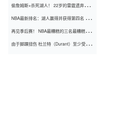
偷詹姆斯+杀死湖人！ 22岁的雷霆遗弃儿子
上演了一个上帝的剧本：疯狂的反击争夺1
NBA最新排名：湖人赢得并获得第四名 小
亿元人民币的合同
牛队正式淘汰了9th + 76人
再见季后赛！ NBA最糟糕的三名最糟糕的
球员徒劳无功 也许您低估了硬化
由于脚踝扭伤 杜兰特（Durant）至少受伤
了一周