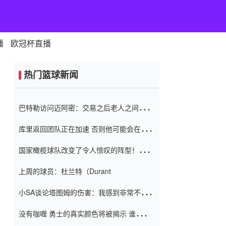
播
欧冠杯直播
热门篮球新闻
巴特勒访问迈阿密：交易之后老人之间的第
一场比赛 要解决热情的怨恨
库里返回团队正在加速 否则他可能会在下
一天回到场地！巴特勒迈阿密的纸牌游戏引
国家橄榄球队改变了令人惊叹的阵型！伊万
起了人们的关注
（Ivan
上周的球员：杜兰特（Durant
小SA谈论塔图姆的伤害：我感到非常不舒
服 不想看到这些我向他道歉
没有咖喱 勇士的真实颜色将被揭示 谁注意
到威金斯 他讨厌他的老老板