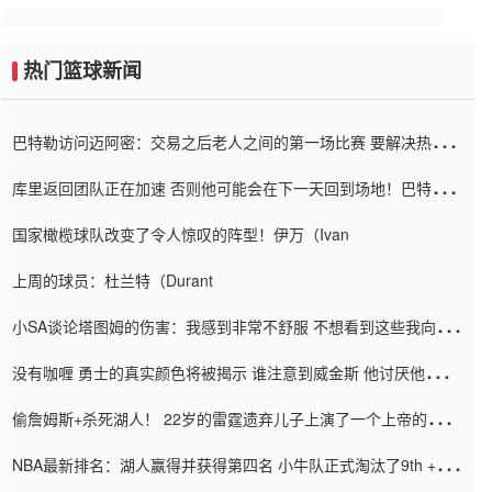
热门篮球新闻
巴特勒访问迈阿密：交易之后老人之间的第一场比赛 要解决热情的
怨恨
库里返回团队正在加速 否则他可能会在下一天回到场地！巴特勒迈
阿密的纸牌游戏引起了人们的关注
国家橄榄球队改变了令人惊叹的阵型！伊万（Ivan
上周的球员：杜兰特（Durant
小SA谈论塔图姆的伤害：我感到非常不舒服 不想看到这些我向他
道歉
没有咖喱 勇士的真实颜色将被揭示 谁注意到威金斯 他讨厌他的老
老板
偷詹姆斯+杀死湖人！ 22岁的雷霆遗弃儿子上演了一个上帝的剧
本：疯狂的反击争夺1亿元人民币的合同
NBA最新排名：湖人赢得并获得第四名 小牛队正式淘汰了9th + 76
人