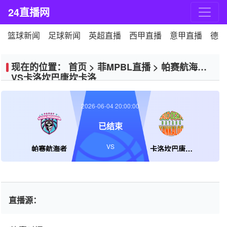
24直播网
篮球新闻
足球新闻
英超直播
西甲直播
意甲直播
德甲
现在的位置：
首页
>
菲MPBL直播
>
帕赛航海者
VS卡洛坎巴唐坎卡洛
2026-06-04 20:00:00
已结束
VS
帕赛航海者
卡洛坎巴唐坎卡洛
直播源：