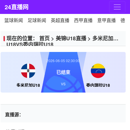
24直播网
篮球新闻
足球新闻
英超直播
西甲直播
意甲直播
德甲
现在的位置：
首页
>
美锦U18直播
>
多米尼加
U18VS委内瑞拉U18
2026-06-05 02:30:00
已结束
VS
多米尼加U18
委内瑞拉U18
直播源：