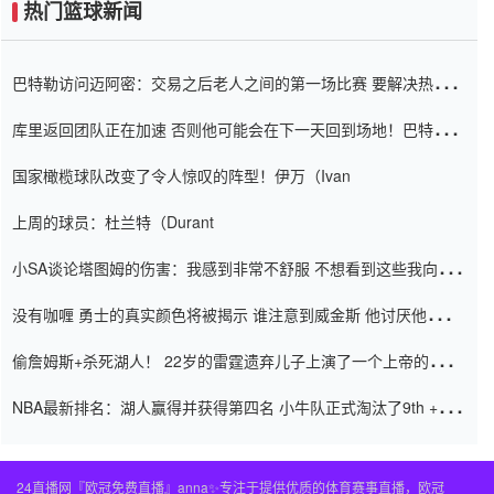
热门篮球新闻
巴特勒访问迈阿密：交易之后老人之间的第一场比赛 要解决热情的
怨恨
库里返回团队正在加速 否则他可能会在下一天回到场地！巴特勒迈
阿密的纸牌游戏引起了人们的关注
国家橄榄球队改变了令人惊叹的阵型！伊万（Ivan
上周的球员：杜兰特（Durant
小SA谈论塔图姆的伤害：我感到非常不舒服 不想看到这些我向他
道歉
没有咖喱 勇士的真实颜色将被揭示 谁注意到威金斯 他讨厌他的老
老板
偷詹姆斯+杀死湖人！ 22岁的雷霆遗弃儿子上演了一个上帝的剧
本：疯狂的反击争夺1亿元人民币的合同
NBA最新排名：湖人赢得并获得第四名 小牛队正式淘汰了9th + 76
人
24直播网『欧冠免费直播』anna✨专注于提供优质的体育赛事直播，欧冠