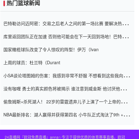
热门篮球新闻
巴特勒访问迈阿密：交易之后老人之间的第一场比赛 要解决热情的
怨恨
库里返回团队正在加速 否则他可能会在下一天回到场地！巴特勒迈
阿密的纸牌游戏引起了人们的关注
国家橄榄球队改变了令人惊叹的阵型！伊万（Ivan
上周的球员：杜兰特（Durant
小SA谈论塔图姆的伤害：我感到非常不舒服 不想看到这些我向他
道歉
没有咖喱 勇士的真实颜色将被揭示 谁注意到威金斯 他讨厌他的老
老板
偷詹姆斯+杀死湖人！ 22岁的雷霆遗弃儿子上演了一个上帝的剧
本：疯狂的反击争夺1亿元人民币的合同
NBA最新排名：湖人赢得并获得第四名 小牛队正式淘汰了9th + 76
人
24直播网『欧冠免费直播』anna✨专注于提供优质的体育赛事直播，欧冠