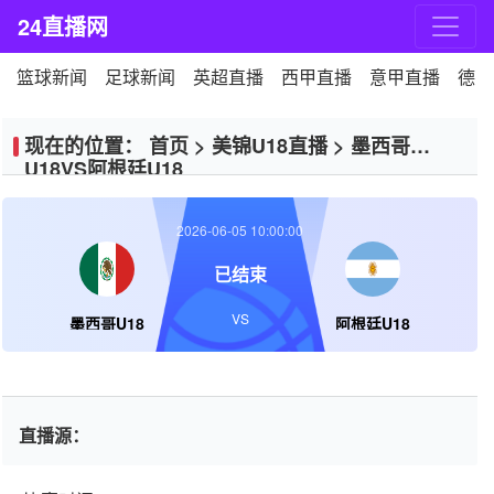
24直播网
篮球新闻
足球新闻
英超直播
西甲直播
意甲直播
德甲
现在的位置：
首页
>
美锦U18直播
>
墨西哥
U18VS阿根廷U18
2026-06-05 10:00:00
已结束
VS
墨西哥U18
阿根廷U18
直播源：