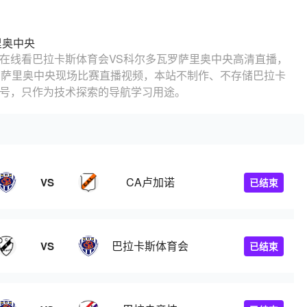
里奥中央
：在线看巴拉卡斯体育会VS科尔多瓦罗萨里奥中央高清直播，
罗萨里奥中央现场比赛直播视频，本站不制作、不存储巴拉卡
信号，只作为技术探索的导航学习用途。
CA卢加诺
VS
已结束
巴拉卡斯体育会
VS
已结束