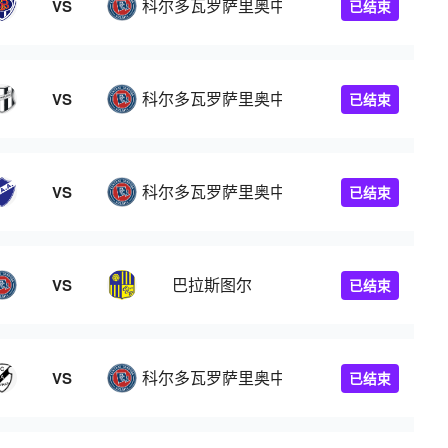
科尔多瓦罗萨里奥中央
VS
已结束
科尔多瓦罗萨里奥中央
VS
已结束
科尔多瓦罗萨里奥中央
VS
已结束
央
巴拉斯图尔
VS
已结束
科尔多瓦罗萨里奥中央
VS
已结束