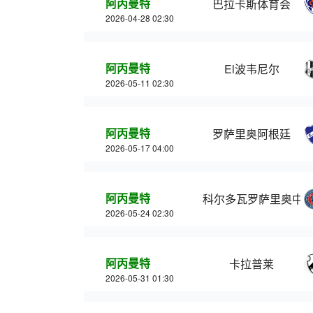
阿丙曼特
巴拉卡斯体育会
2026-04-28 02:30
阿丙曼特
El波韦尼尔
2026-05-11 02:30
阿丙曼特
罗萨里奥阿根廷
2026-05-17 04:00
阿丙曼特
科尔多瓦罗萨里奥中
2026-05-24 02:30
阿丙曼特
卡拉普莱
2026-05-31 01:30