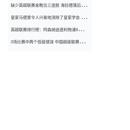
缺少英超联赛金靴位三连胜 海拉德落后6球
窗口
只有两个连续三个连续三靴
皇家马德里令人兴奋地消除了皇家学会 安
彭负责造成巨大的灾难！
英超联赛排行榜：阿森纳追逐利物浦9分 曼
联连续三件坏事
3场比赛中两个低级错误 中国超级联赛的前
守门员很老 是时候让位了 最好的继任者出
现