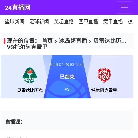
24直播网
篮球新闻
足球新闻
英超直播
西甲直播
意甲直播
德甲
现在的位置：
首页
>
冰岛超直播
>
贝雷达比历克
VS托尔阿克雷里
2026-04-28 03:15:00
已结束
VS
贝雷达比历克
托尔阿克雷里
直播源：