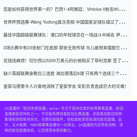
震惊
您是如何获得世界第一的？巴西1-4阿根廷：Vinicius 0射击90分钟
内
世界杯预选赛-Wang Yudong首次亮相 中国国家足球队错过了世界
杯0-2
最佳中国超级联赛球队：港口的年轻球员在一场战斗中闻名 伊万放
弃了泰桑（Taishan）
3场比赛中有23张射门在底部 郭安无效传球 鸟儿被用来摆脱它
Setien痴迷于三名后卫
花钱找麻烦！切尔西以5200万美元的价格购买了菲利克斯 签了7年
并在半年内租了夏窗口
缺少英超联赛金靴位三连胜 海拉德落后6球 只有两个连续三个连续
三靴
皇家马德里令人兴奋地消除了皇家学会 安彭负责造成巨大的灾难！
24直播网『欧冠免费直播』anna✨专注于提供优质的体育赛事直播，欧冠
直播更是其特色之一。不仅能免费观看欧冠比赛直播，还能看到欧冠视频
集锦和获取新闻资讯。无需安装插件，轻松就能享受高清的欧冠直播。此
外，五大联赛、NBA等赛事直播也一应俱全。24直播网为您带来流畅、清
晰的欧冠直播体验，让您感受体育的魅力。