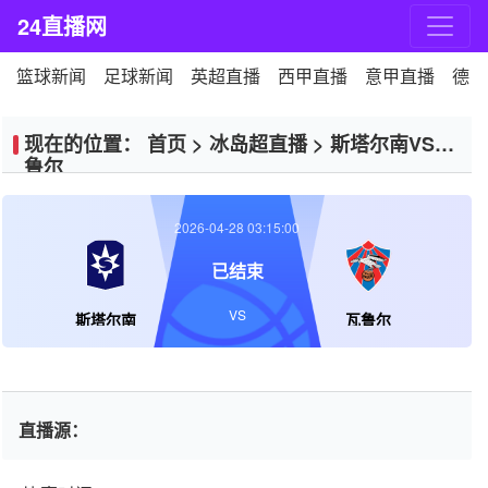
24直播网
篮球新闻
足球新闻
英超直播
西甲直播
意甲直播
德甲
现在的位置：
首页
>
冰岛超直播
>
斯塔尔南VS瓦
鲁尔
2026-04-28 03:15:00
已结束
VS
斯塔尔南
瓦鲁尔
直播源：