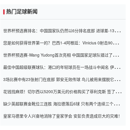
热门足球新闻
世界杯预选赛排名：中国国家队仍然以6分排名底部 进球差-13令人
震惊
您是如何获得世界第一的？巴西1-4阿根廷：Vinicius 0射击90分钟
内
世界杯预选赛-Wang Yudong首次亮相 中国国家足球队错过了世界
杯0-2
最佳中国超级联赛球队：港口的年轻球员在一场战斗中闻名 伊万放
弃了泰桑（Taishan）
3场比赛中有23张射门在底部 郭安无效传球 鸟儿被用来摆脱它
Setien痴迷于三名后卫
花钱找麻烦！切尔西以5200万美元的价格购买了菲利克斯 签了7年
并在半年内租了夏窗口
缺少英超联赛金靴位三连胜 海拉德落后6球 只有两个连续三个连续
三靴
皇家马德里令人兴奋地消除了皇家学会 安彭负责造成巨大的灾难！