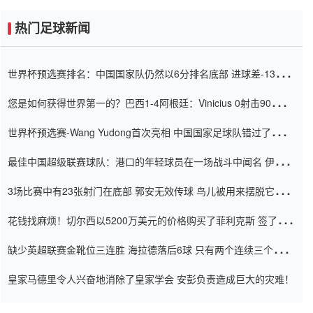
热门足球新闻
世界杯预选赛排名：中国国家队仍然以6分排名底部 进球差-13令人
震惊
您是如何获得世界第一的？巴西1-4阿根廷：Vinicius 0射击90分钟
内
世界杯预选赛-Wang Yudong首次亮相 中国国家足球队错过了世界
杯0-2
最佳中国超级联赛球队：港口的年轻球员在一场战斗中闻名 伊万放
弃了泰桑（Taishan）
3场比赛中有23张射门在底部 郭安无效传球 鸟儿被用来摆脱它
Setien痴迷于三名后卫
花钱找麻烦！切尔西以5200万美元的价格购买了菲利克斯 签了7年
并在半年内租了夏窗口
缺少英超联赛金靴位三连胜 海拉德落后6球 只有两个连续三个连续
三靴
皇家马德里令人兴奋地消除了皇家学会 安彭负责造成巨大的灾难！