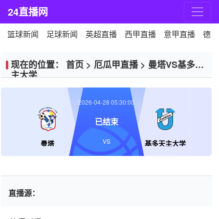
24直播网
篮球新闻
足球新闻
英超直播
西甲直播
意甲直播
德甲
现在的位置：
首页
>
厄瓜甲直播
>
曼塔VS基多天
主大学
2026-04-28 05:30:00
已结束
VS
曼塔
基多天主大学
直播源：