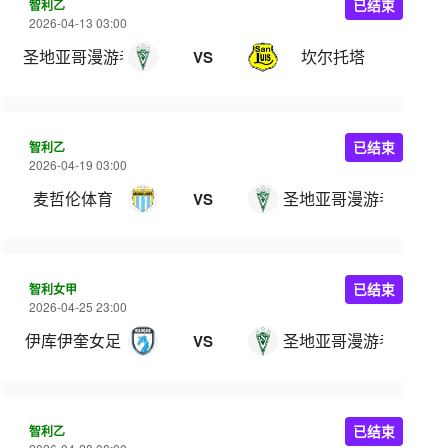
智利乙
已结束
2026-04-13 03:00
圣地亚哥漫游者
坎尔托塔
VS
智利乙
已结束
2026-04-19 03:00
麦哲伦体育
圣地亚哥漫游者
VS
智利女甲
已结束
2026-04-25 23:00
伊库伊奎女足
圣地亚哥漫游者女足
VS
智利乙
已结束