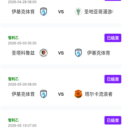
2026-04-28 08:00
伊基克体育
圣地亚哥漫游者
VS
智利乙
已结束
2026-05-03 05:30
圣塔科鲁兹
伊基克体育
VS
智利乙
已结束
2026-05-09 08:00
伊基克体育
塔尔卡流浪者
VS
智利乙
已结束
2026-05-19 07:00