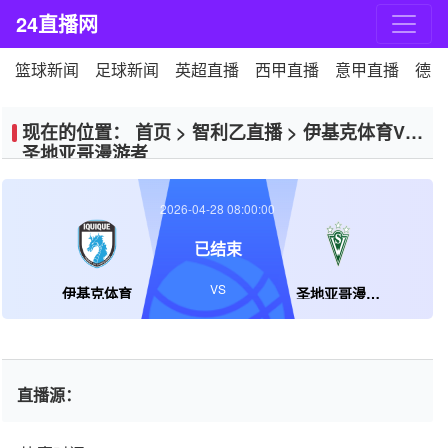
24直播网
篮球新闻
足球新闻
英超直播
西甲直播
意甲直播
德甲
现在的位置：
首页
>
智利乙直播
>
伊基克体育VS
圣地亚哥漫游者
2026-04-28 08:00:00
已结束
VS
伊基克体育
圣地亚哥漫游者
直播源：