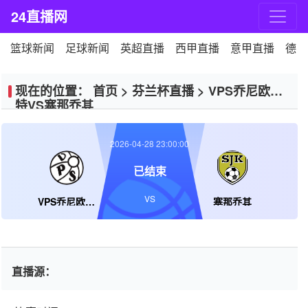
24直播网
篮球新闻
足球新闻
英超直播
西甲直播
意甲直播
德甲
现在的位置：
首页
>
芬兰杯直播
>
VPS乔尼欧伊
特VS塞那乔其
2026-04-28 23:00:00
已结束
VS
VPS乔尼欧伊特
塞那乔其
直播源：