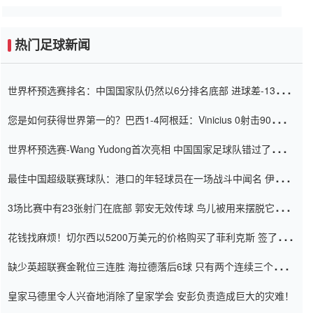
热门足球新闻
世界杯预选赛排名：中国国家队仍然以6分排名底部 进球差-13令人
震惊
您是如何获得世界第一的？巴西1-4阿根廷：Vinicius 0射击90分钟
内
世界杯预选赛-Wang Yudong首次亮相 中国国家足球队错过了世界
杯0-2
最佳中国超级联赛球队：港口的年轻球员在一场战斗中闻名 伊万放
弃了泰桑（Taishan）
3场比赛中有23张射门在底部 郭安无效传球 鸟儿被用来摆脱它
Setien痴迷于三名后卫
花钱找麻烦！切尔西以5200万美元的价格购买了菲利克斯 签了7年
并在半年内租了夏窗口
缺少英超联赛金靴位三连胜 海拉德落后6球 只有两个连续三个连续
三靴
皇家马德里令人兴奋地消除了皇家学会 安彭负责造成巨大的灾难！