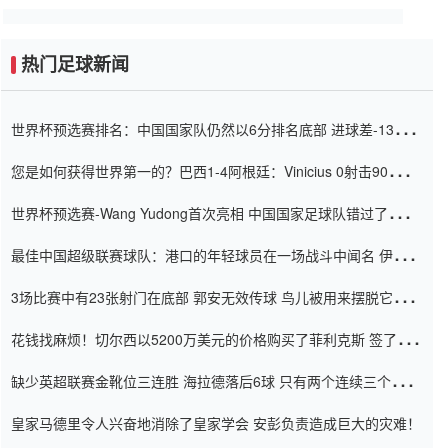
热门足球新闻
世界杯预选赛排名：中国国家队仍然以6分排名底部 进球差-13令人
震惊
您是如何获得世界第一的？巴西1-4阿根廷：Vinicius 0射击90分钟
内
世界杯预选赛-Wang Yudong首次亮相 中国国家足球队错过了世界
杯0-2
最佳中国超级联赛球队：港口的年轻球员在一场战斗中闻名 伊万放
弃了泰桑（Taishan）
3场比赛中有23张射门在底部 郭安无效传球 鸟儿被用来摆脱它
Setien痴迷于三名后卫
花钱找麻烦！切尔西以5200万美元的价格购买了菲利克斯 签了7年
并在半年内租了夏窗口
缺少英超联赛金靴位三连胜 海拉德落后6球 只有两个连续三个连续
三靴
皇家马德里令人兴奋地消除了皇家学会 安彭负责造成巨大的灾难！