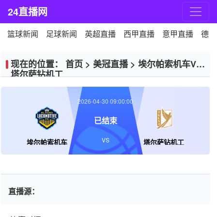
24直播网
篮球新闻
足球新闻
英超直播
西甲直播
意甲直播
德甲
现在的位置：
首页
>
美冠直播
>
埃尔帕索机车VS
塔尔萨钻机工
2026-04-30 09:00:00
已结束
VS
埃尔帕索机车
塔尔萨钻机工
直播源：