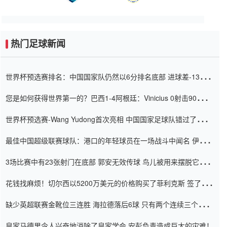
热门足球新闻
世界杯预选赛排名：中国国家队仍然以6分排名底部 进球差-13令人
震惊
您是如何获得世界第一的？巴西1-4阿根廷：Vinicius 0射击90分钟
内
世界杯预选赛-Wang Yudong首次亮相 中国国家足球队错过了世界
杯0-2
最佳中国超级联赛球队：港口的年轻球员在一场战斗中闻名 伊万放
弃了泰桑（Taishan）
3场比赛中有23张射门在底部 郭安无效传球 鸟儿被用来摆脱它
Setien痴迷于三名后卫
花钱找麻烦！切尔西以5200万美元的价格购买了菲利克斯 签了7年
并在半年内租了夏窗口
缺少英超联赛金靴位三连胜 海拉德落后6球 只有两个连续三个连续
三靴
皇家马德里令人兴奋地消除了皇家学会 安彭负责造成巨大的灾难！