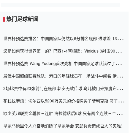
热门足球新闻
世界杯预选赛排名：中国国家队仍然以6分排名底部 进球差-13令人
震惊
您是如何获得世界第一的？巴西1-4阿根廷：Vinicius 0射击90分钟
内
世界杯预选赛-Wang Yudong首次亮相 中国国家足球队错过了世界
杯0-2
最佳中国超级联赛球队：港口的年轻球员在一场战斗中闻名 伊万放
弃了泰桑（Taishan）
3场比赛中有23张射门在底部 郭安无效传球 鸟儿被用来摆脱它
Setien痴迷于三名后卫
花钱找麻烦！切尔西以5200万美元的价格购买了菲利克斯 签了7年
并在半年内租了夏窗口
缺少英超联赛金靴位三连胜 海拉德落后6球 只有两个连续三个连续
三靴
皇家马德里令人兴奋地消除了皇家学会 安彭负责造成巨大的灾难！