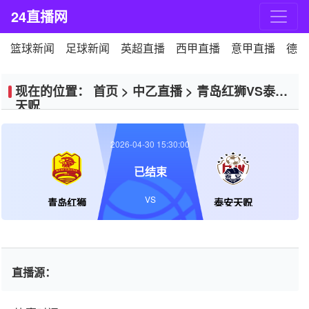
24直播网
篮球新闻
足球新闻
英超直播
西甲直播
意甲直播
德甲
现在的位置：
首页
>
中乙直播
>
青岛红狮VS泰安
天贶
2026-04-30 15:30:00
已结束
VS
青岛红狮
泰安天贶
直播源：