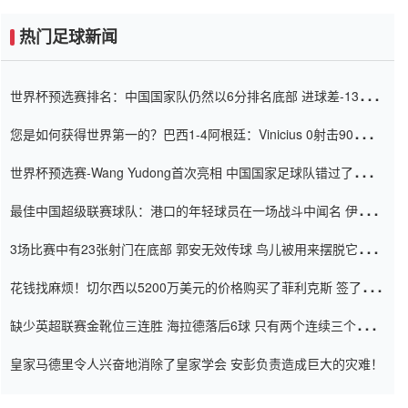
热门足球新闻
世界杯预选赛排名：中国国家队仍然以6分排名底部 进球差-13令人
震惊
您是如何获得世界第一的？巴西1-4阿根廷：Vinicius 0射击90分钟
内
世界杯预选赛-Wang Yudong首次亮相 中国国家足球队错过了世界
杯0-2
最佳中国超级联赛球队：港口的年轻球员在一场战斗中闻名 伊万放
弃了泰桑（Taishan）
3场比赛中有23张射门在底部 郭安无效传球 鸟儿被用来摆脱它
Setien痴迷于三名后卫
花钱找麻烦！切尔西以5200万美元的价格购买了菲利克斯 签了7年
并在半年内租了夏窗口
缺少英超联赛金靴位三连胜 海拉德落后6球 只有两个连续三个连续
三靴
皇家马德里令人兴奋地消除了皇家学会 安彭负责造成巨大的灾难！