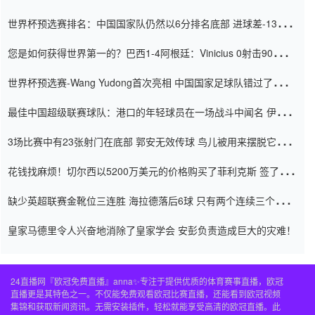
世界杯预选赛排名：中国国家队仍然以6分排名底部 进球差-13令人
震惊
您是如何获得世界第一的？巴西1-4阿根廷：Vinicius 0射击90分钟
内
世界杯预选赛-Wang Yudong首次亮相 中国国家足球队错过了世界
杯0-2
最佳中国超级联赛球队：港口的年轻球员在一场战斗中闻名 伊万放
弃了泰桑（Taishan）
3场比赛中有23张射门在底部 郭安无效传球 鸟儿被用来摆脱它
Setien痴迷于三名后卫
花钱找麻烦！切尔西以5200万美元的价格购买了菲利克斯 签了7年
并在半年内租了夏窗口
缺少英超联赛金靴位三连胜 海拉德落后6球 只有两个连续三个连续
三靴
皇家马德里令人兴奋地消除了皇家学会 安彭负责造成巨大的灾难！
24直播网『欧冠免费直播』anna✨专注于提供优质的体育赛事直播，欧冠
直播更是其特色之一。不仅能免费观看欧冠比赛直播，还能看到欧冠视频
集锦和获取新闻资讯。无需安装插件，轻松就能享受高清的欧冠直播。此