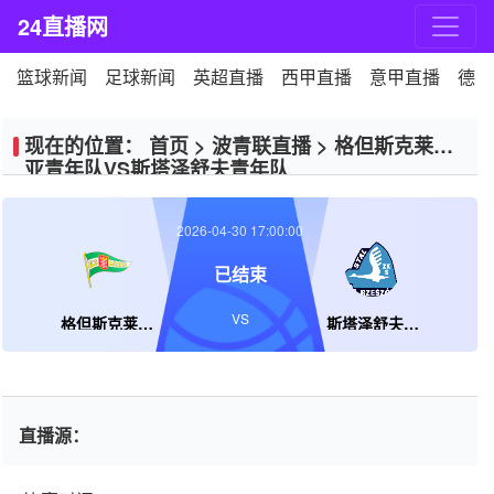
24直播网
篮球新闻
足球新闻
英超直播
西甲直播
意甲直播
德甲
现在的位置：
首页
>
波青联直播
>
格但斯克莱吉
亚青年队VS斯塔泽舒夫青年队
2026-04-30 17:00:00
已结束
VS
格但斯克莱吉亚青年队
斯塔泽舒夫青年队
直播源：