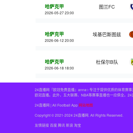
哈萨克甲
图兰FC
2026-05-27 23:00
哈萨克甲
埃基巴斯图兹
2026-06-12 20:00
哈萨克甲
杜保尔B队
2026-06-18 18:00
24直播网『欧冠免费直播』anna✨专注于提供优质的体育
欧冠直播。此外，五大联赛、NBA等赛事直播也一应俱全。2
24直播网 | All Football App
网站地图
Copyright © 2021-2024 24直播网. All Rights Reserved.
友情链接
百度
腾讯
新浪
淘宝