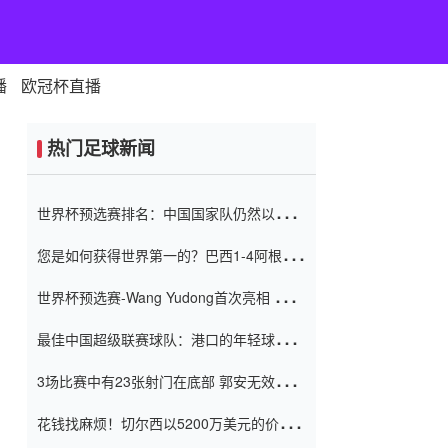
播
欧冠杯直播
热门足球新闻
世界杯预选赛排名：中国国家队仍然以6分
排名底部 进球差-13令人震惊
您是如何获得世界第一的？巴西1-4阿根
廷：Vinicius 0射击90分钟内
世界杯预选赛-Wang Yudong首次亮相 中国
国家足球队错过了世界杯0-2
最佳中国超级联赛球队：港口的年轻球员在
一场战斗中闻名 伊万放弃了泰桑
3场比赛中有23张射门在底部 郭安无效传球
（Taishan）
鸟儿被用来摆脱它 Setien痴迷于三名后卫
花钱找麻烦！切尔西以5200万美元的价格
购买了菲利克斯 签了7年 并在半年内租了夏