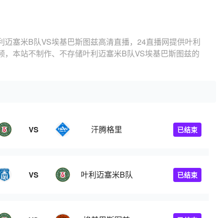
利迈塞米B队VS埃基巴斯图兹高清直播，24直播网提供叶利
频，本站不制作、不存储叶利迈塞米B队VS埃基巴斯图兹的
。
汗腾格里
VS
已结束
叶利迈塞米B队
VS
已结束