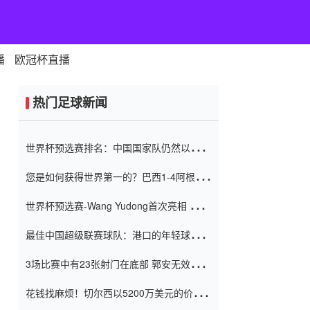
播
欧冠杯直播
热门足球新闻
世界杯预选赛排名：中国国家队仍然以6分
排名底部 进球差-13令人震惊
您是如何获得世界第一的？巴西1-4阿根
廷：Vinicius 0射击90分钟内
世界杯预选赛-Wang Yudong首次亮相 中国
国家足球队错过了世界杯0-2
最佳中国超级联赛球队：港口的年轻球员在
一场战斗中闻名 伊万放弃了泰桑
3场比赛中有23张射门在底部 郭安无效传球
（Taishan）
鸟儿被用来摆脱它 Setien痴迷于三名后卫
花钱找麻烦！切尔西以5200万美元的价格
购买了菲利克斯 签了7年 并在半年内租了夏