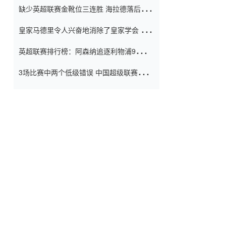
缺少英超联赛金靴位三连胜 海拉德落后6球
窗口
只有两个连续三个连续三靴
皇家马德里令人兴奋地消除了皇家学会 安
彭负责造成巨大的灾难！
英超联赛排行榜：阿森纳追逐利物浦9分 曼
联连续三件坏事
3场比赛中两个低级错误 中国超级联赛的前
守门员很老 是时候让位了 最好的继任者出
现