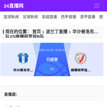
24直播网
篮球新闻
足球新闻
英超直播
西甲直播
意甲直播
德甲
现在的位置：
首页
>
波兰丁直播
>
华沙普洛克B
队VS维德祖罗兹B队
2026-04-30 18:00:00
已结束
VS
华沙普洛克B队
维德祖罗兹B队
直播源：