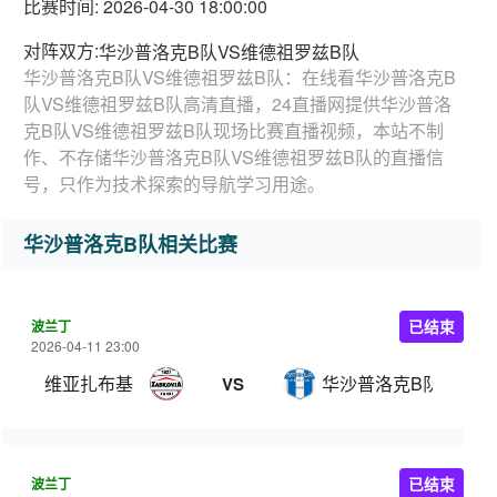
比赛时间: 2026-04-30 18:00:00
对阵双方:
华沙普洛克B队VS维德祖罗兹B队
华沙普洛克B队VS维德祖罗兹B队：在线看华沙普洛克B
队VS维德祖罗兹B队高清直播，24直播网提供华沙普洛
克B队VS维德祖罗兹B队现场比赛直播视频，本站不制
作、不存储华沙普洛克B队VS维德祖罗兹B队的直播信
号，只作为技术探索的导航学习用途。
华沙普洛克B队相关比赛
波兰丁
已结束
2026-04-11 23:00
维亚扎布基
华沙普洛克B队
VS
波兰丁
已结束