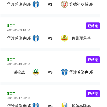
华沙普洛克B队
维德祖罗兹B队
VS
波兰丁
已结束
2026-05-09 18:00
华沙普洛克B队
佐维耶茨基
VS
波兰丁
已结束
2026-05-13 23:00
谢拉玆
华沙普洛克B队
VS
波兰丁
已结束
2026-05-17 20:00
华沙普洛克B队
埃尔布隆格
VS