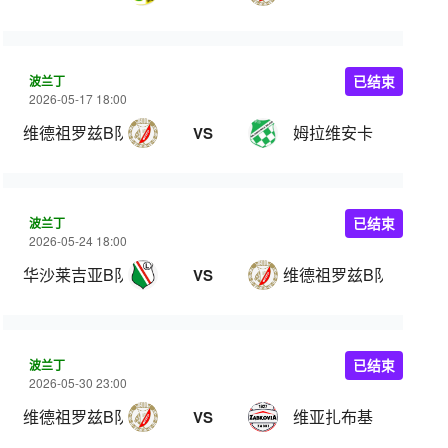
波兰丁
已结束
2026-05-17 18:00
维德祖罗兹B队
姆拉维安卡
VS
波兰丁
已结束
2026-05-24 18:00
华沙莱吉亚B队
维德祖罗兹B队
VS
波兰丁
已结束
2026-05-30 23:00
维德祖罗兹B队
维亚扎布基
VS