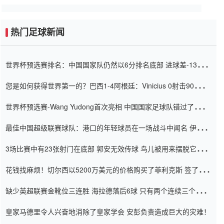
热门足球新闻
世界杯预选赛排名：中国国家队仍然以6分排名底部 进球差-13令人
震惊
您是如何获得世界第一的？巴西1-4阿根廷：Vinicius 0射击90分钟
内
世界杯预选赛-Wang Yudong首次亮相 中国国家足球队错过了世界
杯0-2
最佳中国超级联赛球队：港口的年轻球员在一场战斗中闻名 伊万放
弃了泰桑（Taishan）
3场比赛中有23张射门在底部 郭安无效传球 鸟儿被用来摆脱它
Setien痴迷于三名后卫
花钱找麻烦！切尔西以5200万美元的价格购买了菲利克斯 签了7年
并在半年内租了夏窗口
缺少英超联赛金靴位三连胜 海拉德落后6球 只有两个连续三个连续
三靴
皇家马德里令人兴奋地消除了皇家学会 安彭负责造成巨大的灾难！