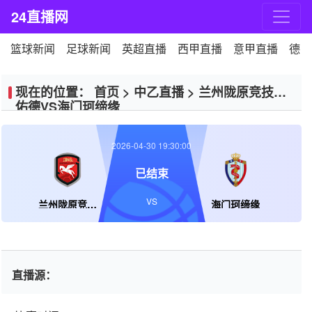
24直播网
篮球新闻
足球新闻
英超直播
西甲直播
意甲直播
德甲
现在的位置：
首页
>
中乙直播
>
兰州陇原竞技天
佑德VS海门珂缔缘
2026-04-30 19:30:00
已结束
VS
兰州陇原竞技天佑德
海门珂缔缘
直播源：