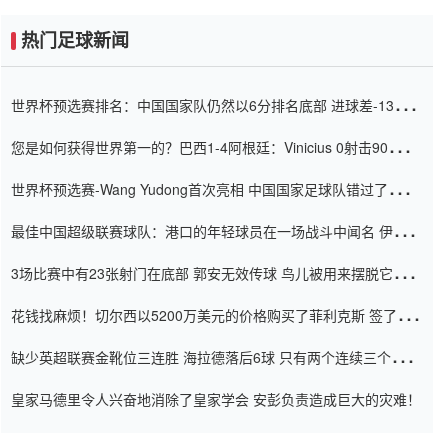
热门足球新闻
世界杯预选赛排名：中国国家队仍然以6分排名底部 进球差-13令人
震惊
您是如何获得世界第一的？巴西1-4阿根廷：Vinicius 0射击90分钟
内
世界杯预选赛-Wang Yudong首次亮相 中国国家足球队错过了世界
杯0-2
最佳中国超级联赛球队：港口的年轻球员在一场战斗中闻名 伊万放
弃了泰桑（Taishan）
3场比赛中有23张射门在底部 郭安无效传球 鸟儿被用来摆脱它
Setien痴迷于三名后卫
花钱找麻烦！切尔西以5200万美元的价格购买了菲利克斯 签了7年
并在半年内租了夏窗口
缺少英超联赛金靴位三连胜 海拉德落后6球 只有两个连续三个连续
三靴
皇家马德里令人兴奋地消除了皇家学会 安彭负责造成巨大的灾难！