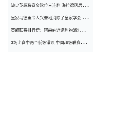
缺少英超联赛金靴位三连胜 海拉德落后6球
窗口
只有两个连续三个连续三靴
皇家马德里令人兴奋地消除了皇家学会 安
彭负责造成巨大的灾难！
英超联赛排行榜：阿森纳追逐利物浦9分 曼
联连续三件坏事
3场比赛中两个低级错误 中国超级联赛的前
守门员很老 是时候让位了 最好的继任者出
现