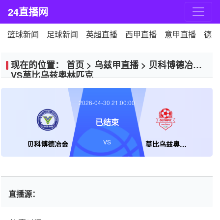
24直播网
篮球新闻
足球新闻
英超直播
西甲直播
意甲直播
德甲
现在的位置：
首页
>
乌兹甲直播
>
贝科博德冶金
VS莫比乌兹奥林匹克
2026-04-30 21:00:00
已结束
VS
贝科博德冶金
莫比乌兹奥林匹克
直播源：