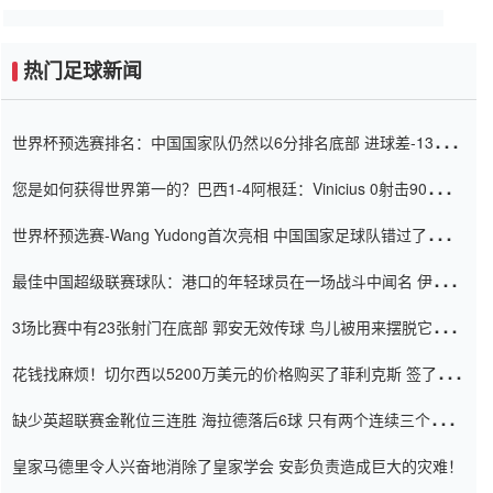
热门足球新闻
世界杯预选赛排名：中国国家队仍然以6分排名底部 进球差-13令人
震惊
您是如何获得世界第一的？巴西1-4阿根廷：Vinicius 0射击90分钟
内
世界杯预选赛-Wang Yudong首次亮相 中国国家足球队错过了世界
杯0-2
最佳中国超级联赛球队：港口的年轻球员在一场战斗中闻名 伊万放
弃了泰桑（Taishan）
3场比赛中有23张射门在底部 郭安无效传球 鸟儿被用来摆脱它
Setien痴迷于三名后卫
花钱找麻烦！切尔西以5200万美元的价格购买了菲利克斯 签了7年
并在半年内租了夏窗口
缺少英超联赛金靴位三连胜 海拉德落后6球 只有两个连续三个连续
三靴
皇家马德里令人兴奋地消除了皇家学会 安彭负责造成巨大的灾难！