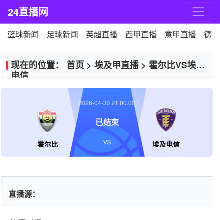
24直播网
篮球新闻
足球新闻
英超直播
西甲直播
意甲直播
德甲
现在的位置：
首页
>
埃及甲直播
>
霍尔比VS埃及
电信
2026-04-30 21:00:00
已结束
VS
霍尔比
埃及电信
直播源：