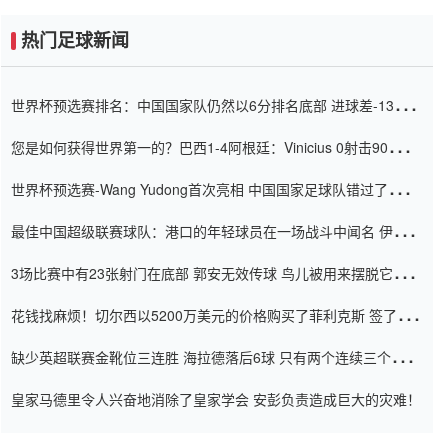
热门足球新闻
世界杯预选赛排名：中国国家队仍然以6分排名底部 进球差-13令人
震惊
您是如何获得世界第一的？巴西1-4阿根廷：Vinicius 0射击90分钟
内
世界杯预选赛-Wang Yudong首次亮相 中国国家足球队错过了世界
杯0-2
最佳中国超级联赛球队：港口的年轻球员在一场战斗中闻名 伊万放
弃了泰桑（Taishan）
3场比赛中有23张射门在底部 郭安无效传球 鸟儿被用来摆脱它
Setien痴迷于三名后卫
花钱找麻烦！切尔西以5200万美元的价格购买了菲利克斯 签了7年
并在半年内租了夏窗口
缺少英超联赛金靴位三连胜 海拉德落后6球 只有两个连续三个连续
三靴
皇家马德里令人兴奋地消除了皇家学会 安彭负责造成巨大的灾难！