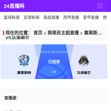
24直播网
篮球新闻
足球新闻
英超直播
西甲直播
意甲直播
德甲
现在的位置：
首页
>
刚果民主超直播
>
塞莱斯特
VS马泽姆贝
2026-04-30 22:00:00
已结束
VS
塞莱斯特
马泽姆贝
直播源：