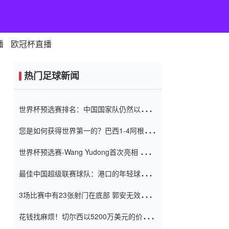
播
欧冠杯直播
热门足球新闻
世界杯预选赛排名：中国国家队仍然以6分
排名底部 进球差-13令人震惊
您是如何获得世界第一的？巴西1-4阿根
廷：Vinicius 0射击90分钟内
世界杯预选赛-Wang Yudong首次亮相 中国
国家足球队错过了世界杯0-2
最佳中国超级联赛球队：港口的年轻球员在
一场战斗中闻名 伊万放弃了泰桑
3场比赛中有23张射门在底部 郭安无效传球
（Taishan）
鸟儿被用来摆脱它 Setien痴迷于三名后卫
花钱找麻烦！切尔西以5200万美元的价格
购买了菲利克斯 签了7年 并在半年内租了夏