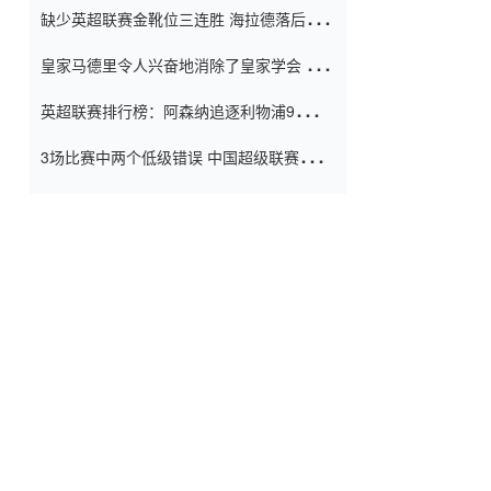
缺少英超联赛金靴位三连胜 海拉德落后6球
窗口
只有两个连续三个连续三靴
皇家马德里令人兴奋地消除了皇家学会 安
彭负责造成巨大的灾难！
英超联赛排行榜：阿森纳追逐利物浦9分 曼
联连续三件坏事
3场比赛中两个低级错误 中国超级联赛的前
守门员很老 是时候让位了 最好的继任者出
现