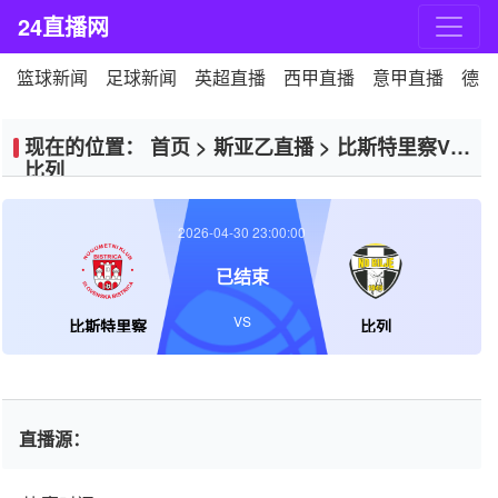
24直播网
篮球新闻
足球新闻
英超直播
西甲直播
意甲直播
德甲
现在的位置：
首页
>
斯亚乙直播
>
比斯特里察VS
比列
2026-04-30 23:00:00
已结束
VS
比斯特里察
比列
直播源：