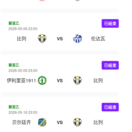
斯亚乙
已结束
2026-05-06 23:00
比列
伦达瓦
VS
斯亚乙
已结束
2026-05-09 23:00
伊利里亚1911
比列
VS
斯亚乙
已结束
2026-05-16 23:00
贝尔廷齐
比列
VS