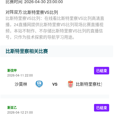
比赛时间: 2026-04-30 23:00:00
对阵双方:
比斯特里察VS比列
比斯特里察VS比列：在线看比斯特里察VS比列高清直
播，24直播网提供比斯特里察VS比列现场比赛直播视
频，本站不制作、不存储比斯特里察VS比列的直播信
号，只作为技术探索的导航学习用途。
比斯特里察相关比赛
斯伐甲
已结束
2026-04-11 22:00
沙莫林
比斯特里察杜克拉
VS
斯亚乙
已结束
2026-04-12 21:00