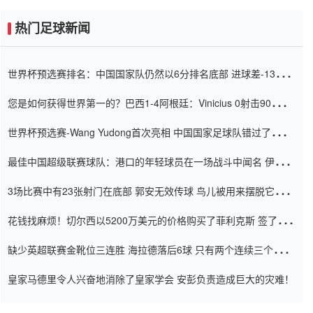
热门足球新闻
世界杯预选赛排名：中国国家队仍然以6分排名底部 进球差-13令人
震惊
您是如何获得世界第一的？巴西1-4阿根廷：Vinicius 0射击90分钟
内
世界杯预选赛-Wang Yudong首次亮相 中国国家足球队错过了世界
杯0-2
最佳中国超级联赛球队：港口的年轻球员在一场战斗中闻名 伊万放
弃了泰桑（Taishan）
3场比赛中有23张射门在底部 郭安无效传球 鸟儿被用来摆脱它
Setien痴迷于三名后卫
花钱找麻烦！切尔西以5200万美元的价格购买了菲利克斯 签了7年
并在半年内租了夏窗口
缺少英超联赛金靴位三连胜 海拉德落后6球 只有两个连续三个连续
三靴
皇家马德里令人兴奋地消除了皇家学会 安彭负责造成巨大的灾难！