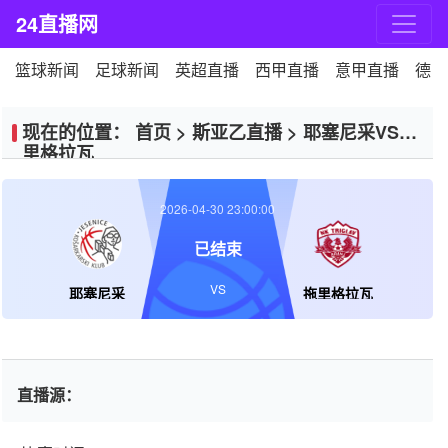
24直播网
篮球新闻
足球新闻
英超直播
西甲直播
意甲直播
德甲
现在的位置：
首页
>
斯亚乙直播
>
耶塞尼采VS拖
里格拉瓦
2026-04-30 23:00:00
已结束
VS
耶塞尼采
拖里格拉瓦
直播源：