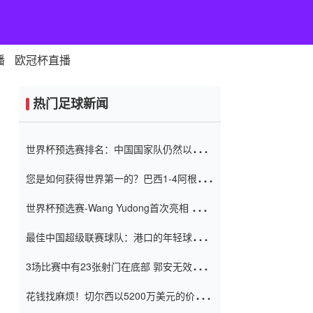
播
欧冠杯直播
热门足球新闻
世界杯预选赛排名：中国国家队仍然以6分
排名底部 进球差-13令人震惊
您是如何获得世界第一的？巴西1-4阿根
廷：Vinicius 0射击90分钟内
世界杯预选赛-Wang Yudong首次亮相 中国
国家足球队错过了世界杯0-2
最佳中国超级联赛球队：港口的年轻球员在
一场战斗中闻名 伊万放弃了泰桑
3场比赛中有23张射门在底部 郭安无效传球
（Taishan）
鸟儿被用来摆脱它 Setien痴迷于三名后卫
花钱找麻烦！切尔西以5200万美元的价格
购买了菲利克斯 签了7年 并在半年内租了夏