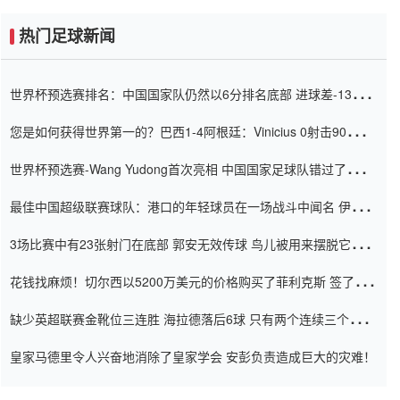
热门足球新闻
世界杯预选赛排名：中国国家队仍然以6分排名底部 进球差-13令人
震惊
您是如何获得世界第一的？巴西1-4阿根廷：Vinicius 0射击90分钟
内
世界杯预选赛-Wang Yudong首次亮相 中国国家足球队错过了世界
杯0-2
最佳中国超级联赛球队：港口的年轻球员在一场战斗中闻名 伊万放
弃了泰桑（Taishan）
3场比赛中有23张射门在底部 郭安无效传球 鸟儿被用来摆脱它
Setien痴迷于三名后卫
花钱找麻烦！切尔西以5200万美元的价格购买了菲利克斯 签了7年
并在半年内租了夏窗口
缺少英超联赛金靴位三连胜 海拉德落后6球 只有两个连续三个连续
三靴
皇家马德里令人兴奋地消除了皇家学会 安彭负责造成巨大的灾难！