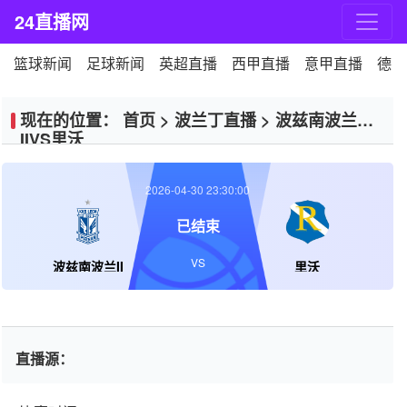
24直播网
篮球新闻
足球新闻
英超直播
西甲直播
意甲直播
德甲
现在的位置：
首页
>
波兰丁直播
>
波兹南波兰
IIVS里沃
2026-04-30 23:30:00
已结束
VS
波兹南波兰II
里沃
直播源：