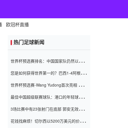
播
欧冠杯直播
热门足球新闻
世界杯预选赛排名：中国国家队仍然以6分
排名底部 进球差-13令人震惊
您是如何获得世界第一的？巴西1-4阿根
廷：Vinicius 0射击90分钟内
世界杯预选赛-Wang Yudong首次亮相 中国
国家足球队错过了世界杯0-2
最佳中国超级联赛球队：港口的年轻球员在
一场战斗中闻名 伊万放弃了泰桑
3场比赛中有23张射门在底部 郭安无效传球
（Taishan）
鸟儿被用来摆脱它 Setien痴迷于三名后卫
花钱找麻烦！切尔西以5200万美元的价格
购买了菲利克斯 签了7年 并在半年内租了夏