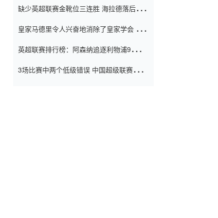
缺少英超联赛金靴位三连胜 海拉德落后6球
窗口
只有两个连续三个连续三靴
皇家马德里令人兴奋地消除了皇家学会 安
彭负责造成巨大的灾难！
英超联赛排行榜：阿森纳追逐利物浦9分 曼
联连续三件坏事
3场比赛中两个低级错误 中国超级联赛的前
守门员很老 是时候让位了 最好的继任者出
现