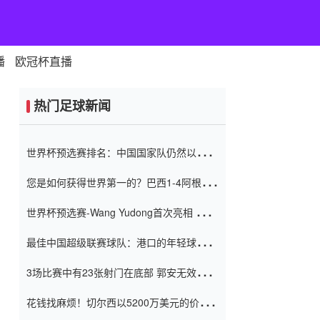
播
欧冠杯直播
热门足球新闻
世界杯预选赛排名：中国国家队仍然以6分
排名底部 进球差-13令人震惊
您是如何获得世界第一的？巴西1-4阿根
廷：Vinicius 0射击90分钟内
世界杯预选赛-Wang Yudong首次亮相 中国
国家足球队错过了世界杯0-2
最佳中国超级联赛球队：港口的年轻球员在
一场战斗中闻名 伊万放弃了泰桑
3场比赛中有23张射门在底部 郭安无效传球
（Taishan）
鸟儿被用来摆脱它 Setien痴迷于三名后卫
花钱找麻烦！切尔西以5200万美元的价格
购买了菲利克斯 签了7年 并在半年内租了夏