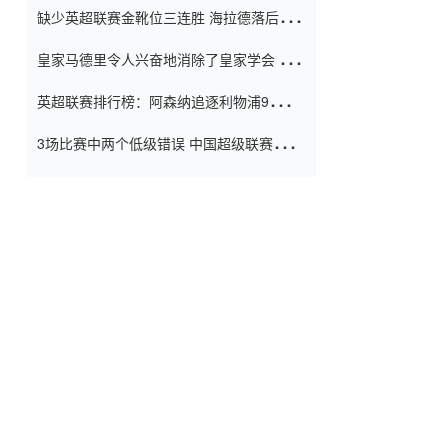
缺少英超联赛金靴位三连胜 海拉德落后6球
窗口
只有两个连续三个连续三靴
皇家马德里令人兴奋地消除了皇家学会 安
彭负责造成巨大的灾难！
英超联赛排行榜：阿森纳追逐利物浦9分 曼
联连续三件坏事
3场比赛中两个低级错误 中国超级联赛的前
守门员很老 是时候让位了 最好的继任者出
现