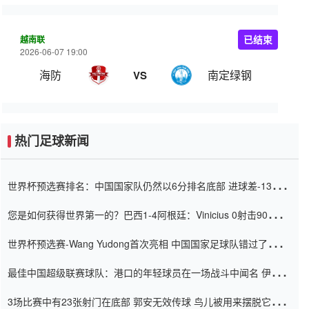
越南联
已结束
2026-06-07 19:00
海防
南定绿钢
VS
热门足球新闻
世界杯预选赛排名：中国国家队仍然以6分排名底部 进球差-13令人
震惊
您是如何获得世界第一的？巴西1-4阿根廷：Vinicius 0射击90分钟
内
世界杯预选赛-Wang Yudong首次亮相 中国国家足球队错过了世界
杯0-2
最佳中国超级联赛球队：港口的年轻球员在一场战斗中闻名 伊万放
弃了泰桑（Taishan）
3场比赛中有23张射门在底部 郭安无效传球 鸟儿被用来摆脱它