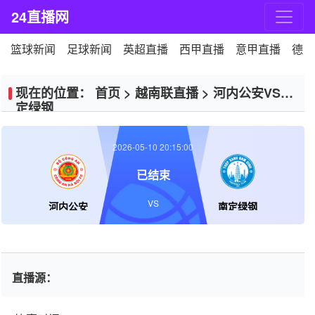
24直播网
篮球新闻
足球新闻
英超直播
西甲直播
意甲直播
德甲
现在的位置：
首页
>
越南联直播
>
河内公安VS南
定绿钢
2026-05-10 20:15:00
已结束
VS
河内公安
南定绿钢
直播源：