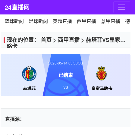
24直播网
篮球新闻
足球新闻
英超直播
西甲直播
意甲直播
德甲
现在的位置：
首页
>
西甲直播
>
赫塔菲VS皇家马
略卡
2026-05-14 03:30:00
已结束
VS
赫塔菲
皇家马略卡
直播源：