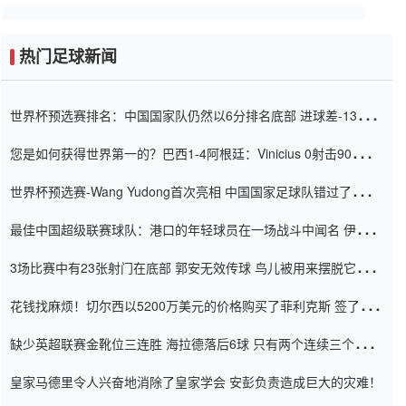
热门足球新闻
世界杯预选赛排名：中国国家队仍然以6分排名底部 进球差-13令人
震惊
您是如何获得世界第一的？巴西1-4阿根廷：Vinicius 0射击90分钟
内
世界杯预选赛-Wang Yudong首次亮相 中国国家足球队错过了世界
杯0-2
最佳中国超级联赛球队：港口的年轻球员在一场战斗中闻名 伊万放
弃了泰桑（Taishan）
3场比赛中有23张射门在底部 郭安无效传球 鸟儿被用来摆脱它
Setien痴迷于三名后卫
花钱找麻烦！切尔西以5200万美元的价格购买了菲利克斯 签了7年
并在半年内租了夏窗口
缺少英超联赛金靴位三连胜 海拉德落后6球 只有两个连续三个连续
三靴
皇家马德里令人兴奋地消除了皇家学会 安彭负责造成巨大的灾难！