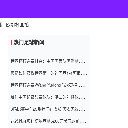
播
欧冠杯直播
热门足球新闻
世界杯预选赛排名：中国国家队仍然以6分
排名底部 进球差-13令人震惊
您是如何获得世界第一的？巴西1-4阿根
廷：Vinicius 0射击90分钟内
世界杯预选赛-Wang Yudong首次亮相 中国
国家足球队错过了世界杯0-2
最佳中国超级联赛球队：港口的年轻球员在
一场战斗中闻名 伊万放弃了泰桑
3场比赛中有23张射门在底部 郭安无效传球
（Taishan）
鸟儿被用来摆脱它 Setien痴迷于三名后卫
花钱找麻烦！切尔西以5200万美元的价格
购买了菲利克斯 签了7年 并在半年内租了夏