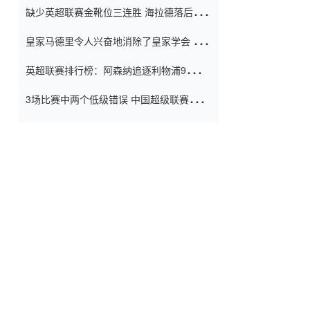
缺少英超联赛金靴位三连胜 海拉德落后6球
窗口
只有两个连续三个连续三靴
皇家马德里令人兴奋地消除了皇家学会 安
彭负责造成巨大的灾难！
英超联赛排行榜：阿森纳追逐利物浦9分 曼
联连续三件坏事
3场比赛中两个低级错误 中国超级联赛的前
守门员很老 是时候让位了 最好的继任者出
现