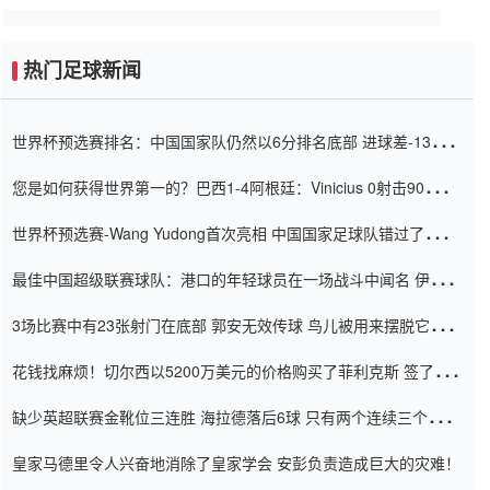
热门足球新闻
世界杯预选赛排名：中国国家队仍然以6分排名底部 进球差-13令人
震惊
您是如何获得世界第一的？巴西1-4阿根廷：Vinicius 0射击90分钟
内
世界杯预选赛-Wang Yudong首次亮相 中国国家足球队错过了世界
杯0-2
最佳中国超级联赛球队：港口的年轻球员在一场战斗中闻名 伊万放
弃了泰桑（Taishan）
3场比赛中有23张射门在底部 郭安无效传球 鸟儿被用来摆脱它
Setien痴迷于三名后卫
花钱找麻烦！切尔西以5200万美元的价格购买了菲利克斯 签了7年
并在半年内租了夏窗口
缺少英超联赛金靴位三连胜 海拉德落后6球 只有两个连续三个连续
三靴
皇家马德里令人兴奋地消除了皇家学会 安彭负责造成巨大的灾难！