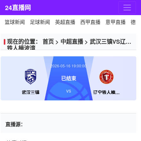
24直播网
篮球新闻
足球新闻
英超直播
西甲直播
意甲直播
德甲
现在的位置：
首页
>
中超直播
>
武汉三镇VS辽宁
铁人楠波湾
2026-05-16 19:00:00
已结束
VS
武汉三镇
辽宁铁人楠波湾
直播源：