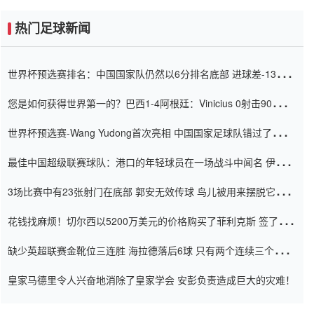
热门足球新闻
世界杯预选赛排名：中国国家队仍然以6分排名底部 进球差-13令人
震惊
您是如何获得世界第一的？巴西1-4阿根廷：Vinicius 0射击90分钟
内
世界杯预选赛-Wang Yudong首次亮相 中国国家足球队错过了世界
杯0-2
最佳中国超级联赛球队：港口的年轻球员在一场战斗中闻名 伊万放
弃了泰桑（Taishan）
3场比赛中有23张射门在底部 郭安无效传球 鸟儿被用来摆脱它
Setien痴迷于三名后卫
花钱找麻烦！切尔西以5200万美元的价格购买了菲利克斯 签了7年
并在半年内租了夏窗口
缺少英超联赛金靴位三连胜 海拉德落后6球 只有两个连续三个连续
三靴
皇家马德里令人兴奋地消除了皇家学会 安彭负责造成巨大的灾难！