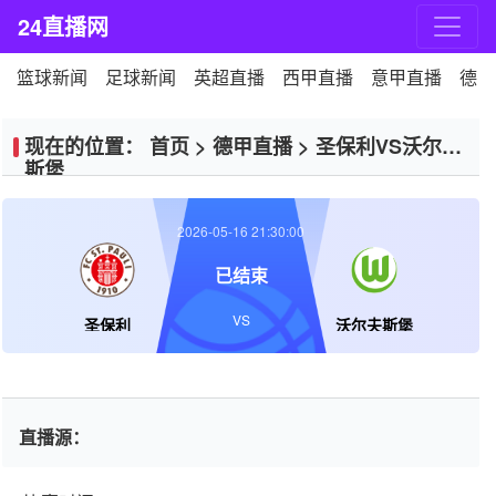
24直播网
篮球新闻
足球新闻
英超直播
西甲直播
意甲直播
德甲
现在的位置：
首页
>
德甲直播
>
圣保利VS沃尔夫
斯堡
2026-05-16 21:30:00
已结束
VS
圣保利
沃尔夫斯堡
直播源：