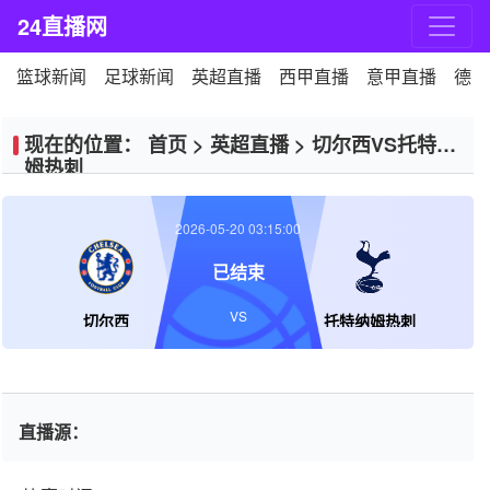
24直播网
篮球新闻
足球新闻
英超直播
西甲直播
意甲直播
德甲
现在的位置：
首页
>
英超直播
>
切尔西VS托特纳
姆热刺
2026-05-20 03:15:00
已结束
VS
切尔西
托特纳姆热刺
直播源：