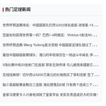
热门足球新闻
世界杯预选赛排名：中国国家队仍然以6分排名底部 进球差-13令人
震惊
您是如何获得世界第一的？巴西1-4阿根廷：Vinicius 0射击90分钟
内
世界杯预选赛-Wang Yudong首次亮相 中国国家足球队错过了世界
杯0-2
最佳中国超级联赛球队：港口的年轻球员在一场战斗中闻名 伊万放
弃了泰桑（Taishan）
3场比赛中有23张射门在底部 郭安无效传球 鸟儿被用来摆脱它
Setien痴迷于三名后卫
花钱找麻烦！切尔西以5200万美元的价格购买了菲利克斯 签了7年
并在半年内租了夏窗口
缺少英超联赛金靴位三连胜 海拉德落后6球 只有两个连续三个连续
三靴
皇家马德里令人兴奋地消除了皇家学会 安彭负责造成巨大的灾难！