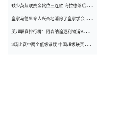
缺少英超联赛金靴位三连胜 海拉德落后6球
窗口
只有两个连续三个连续三靴
皇家马德里令人兴奋地消除了皇家学会 安
彭负责造成巨大的灾难！
英超联赛排行榜：阿森纳追逐利物浦9分 曼
联连续三件坏事
3场比赛中两个低级错误 中国超级联赛的前
守门员很老 是时候让位了 最好的继任者出
现