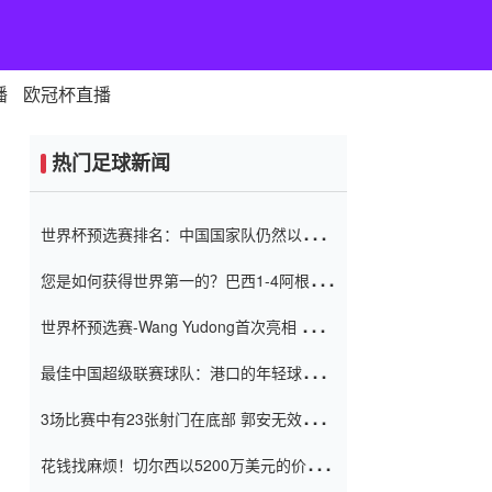
播
欧冠杯直播
热门足球新闻
世界杯预选赛排名：中国国家队仍然以6分
排名底部 进球差-13令人震惊
您是如何获得世界第一的？巴西1-4阿根
廷：Vinicius 0射击90分钟内
世界杯预选赛-Wang Yudong首次亮相 中国
国家足球队错过了世界杯0-2
最佳中国超级联赛球队：港口的年轻球员在
一场战斗中闻名 伊万放弃了泰桑
3场比赛中有23张射门在底部 郭安无效传球
（Taishan）
鸟儿被用来摆脱它 Setien痴迷于三名后卫
花钱找麻烦！切尔西以5200万美元的价格
购买了菲利克斯 签了7年 并在半年内租了夏