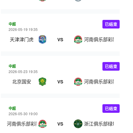
中超
已结束
2026-05-19 19:35
天津津门虎
河南俱乐部彩陶坊
VS
中超
已结束
2026-05-23 19:35
北京国安
河南俱乐部彩陶坊
VS
中超
已结束
2026-05-30 19:00
河南俱乐部彩陶坊
浙江俱乐部绿城
VS