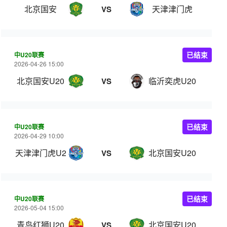
北京国安
天津津门虎
VS
中U20联赛
已结束
2026-04-26 15:00
北京国安U20
临沂奕虎U20
VS
中U20联赛
已结束
2026-04-29 10:00
天津津门虎U20
北京国安U20
VS
中U20联赛
已结束
2026-05-04 15:00
青岛红狮U20
北京国安U20
VS