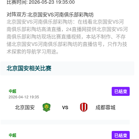
比赛时间: 2026-05-23 19:35:00
对阵双方:
北京国安VS河南俱乐部彩陶坊
北京国安VS河南俱乐部彩陶坊：在线看北京国安VS河
南俱乐部彩陶坊高清直播，24直播网提供北京国安VS河
南俱乐部彩陶坊现场比赛直播视频，本站不制作、不存
储北京国安VS河南俱乐部彩陶坊的直播信号，只作为技
术探索的导航学习用途。
北京国安相关比赛
中超
已结束
2026-04-12 19:35
北京国安
成都蓉城
VS
中超
已结束