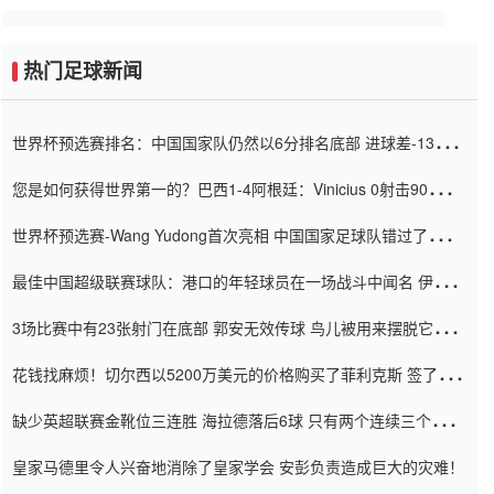
热门足球新闻
世界杯预选赛排名：中国国家队仍然以6分排名底部 进球差-13令人
震惊
您是如何获得世界第一的？巴西1-4阿根廷：Vinicius 0射击90分钟
内
世界杯预选赛-Wang Yudong首次亮相 中国国家足球队错过了世界
杯0-2
最佳中国超级联赛球队：港口的年轻球员在一场战斗中闻名 伊万放
弃了泰桑（Taishan）
3场比赛中有23张射门在底部 郭安无效传球 鸟儿被用来摆脱它
Setien痴迷于三名后卫
花钱找麻烦！切尔西以5200万美元的价格购买了菲利克斯 签了7年
并在半年内租了夏窗口
缺少英超联赛金靴位三连胜 海拉德落后6球 只有两个连续三个连续
三靴
皇家马德里令人兴奋地消除了皇家学会 安彭负责造成巨大的灾难！