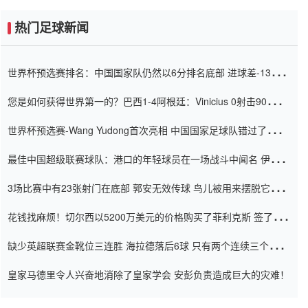
热门足球新闻
世界杯预选赛排名：中国国家队仍然以6分排名底部 进球差-13令人
震惊
您是如何获得世界第一的？巴西1-4阿根廷：Vinicius 0射击90分钟
内
世界杯预选赛-Wang Yudong首次亮相 中国国家足球队错过了世界
杯0-2
最佳中国超级联赛球队：港口的年轻球员在一场战斗中闻名 伊万放
弃了泰桑（Taishan）
3场比赛中有23张射门在底部 郭安无效传球 鸟儿被用来摆脱它
Setien痴迷于三名后卫
花钱找麻烦！切尔西以5200万美元的价格购买了菲利克斯 签了7年
并在半年内租了夏窗口
缺少英超联赛金靴位三连胜 海拉德落后6球 只有两个连续三个连续
三靴
皇家马德里令人兴奋地消除了皇家学会 安彭负责造成巨大的灾难！