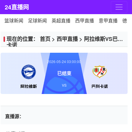
24直播网
篮球新闻
足球新闻
英超直播
西甲直播
意甲直播
德甲
现在的位置：
首页
>
西甲直播
>
阿拉维斯VS巴列
卡诺
2026-05-24 03:00:00
已结束
VS
阿拉维斯
巴列卡诺
直播源：