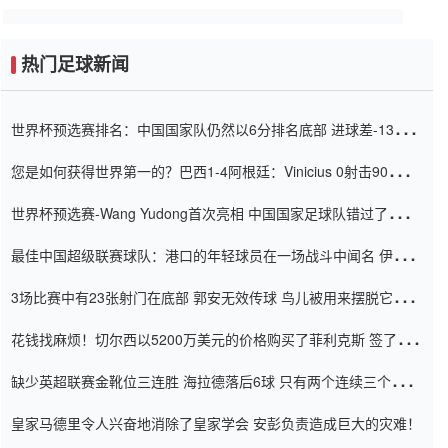
热门足球新闻
世界杯预选赛排名：中国国家队仍然以6分排名底部 进球差-13令人
震惊
您是如何获得世界第一的？巴西1-4阿根廷：Vinicius 0射击90分钟
内
世界杯预选赛-Wang Yudong首次亮相 中国国家足球队错过了世界
杯0-2
最佳中国超级联赛球队：港口的年轻球员在一场战斗中闻名 伊万放
弃了泰桑（Taishan）
3场比赛中有23张射门在底部 郭安无效传球 鸟儿被用来摆脱它
Setien痴迷于三名后卫
花钱找麻烦！切尔西以5200万美元的价格购买了菲利克斯 签了7年
并在半年内租了夏窗口
缺少英超联赛金靴位三连胜 海拉德落后6球 只有两个连续三个连续
三靴
皇家马德里令人兴奋地消除了皇家学会 安彭负责造成巨大的灾难！