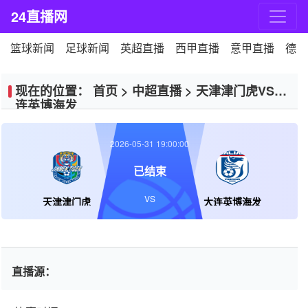
24直播网
篮球新闻
足球新闻
英超直播
西甲直播
意甲直播
德甲
现在的位置：
首页
>
中超直播
>
天津津门虎VS大
连英博海发
2026-05-31 19:00:00
已结束
VS
天津津门虎
大连英博海发
直播源：