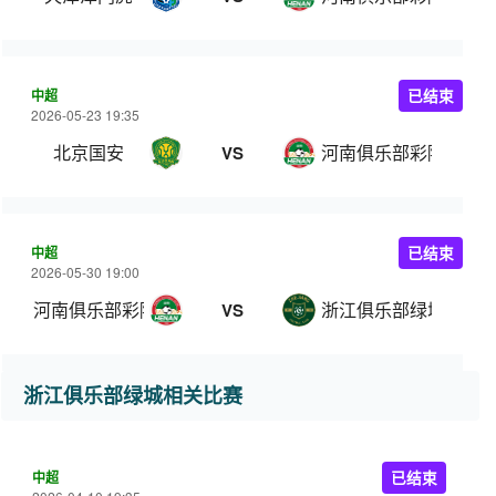
中超
已结束
2026-05-23 19:35
北京国安
河南俱乐部彩陶坊
VS
中超
已结束
2026-05-30 19:00
河南俱乐部彩陶坊
浙江俱乐部绿城
VS
浙江俱乐部绿城相关比赛
中超
已结束