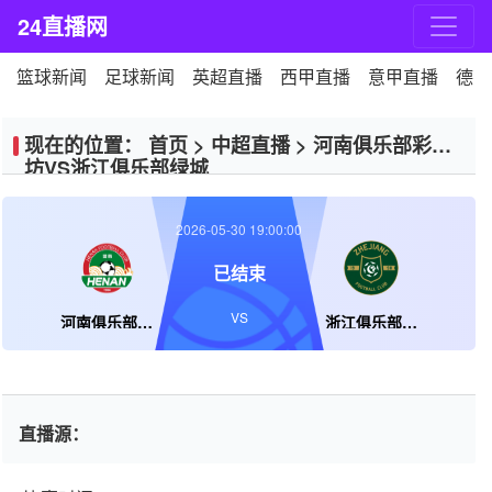
24直播网
篮球新闻
足球新闻
英超直播
西甲直播
意甲直播
德甲
现在的位置：
首页
>
中超直播
>
河南俱乐部彩陶
坊VS浙江俱乐部绿城
2026-05-30 19:00:00
已结束
VS
河南俱乐部彩陶坊
浙江俱乐部绿城
直播源：