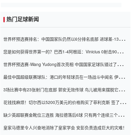
热门足球新闻
世界杯预选赛排名：中国国家队仍然以6分排名底部 进球差-13令人
震惊
您是如何获得世界第一的？巴西1-4阿根廷：Vinicius 0射击90分钟
内
世界杯预选赛-Wang Yudong首次亮相 中国国家足球队错过了世界
杯0-2
最佳中国超级联赛球队：港口的年轻球员在一场战斗中闻名 伊万放
弃了泰桑（Taishan）
3场比赛中有23张射门在底部 郭安无效传球 鸟儿被用来摆脱它
Setien痴迷于三名后卫
花钱找麻烦！切尔西以5200万美元的价格购买了菲利克斯 签了7年
并在半年内租了夏窗口
缺少英超联赛金靴位三连胜 海拉德落后6球 只有两个连续三个连续
三靴
皇家马德里令人兴奋地消除了皇家学会 安彭负责造成巨大的灾难！