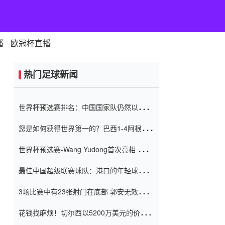
播
欧冠杯直播
热门足球新闻
世界杯预选赛排名：中国国家队仍然以6分
排名底部 进球差-13令人震惊
您是如何获得世界第一的？巴西1-4阿根
廷：Vinicius 0射击90分钟内
世界杯预选赛-Wang Yudong首次亮相 中国
国家足球队错过了世界杯0-2
最佳中国超级联赛球队：港口的年轻球员在
一场战斗中闻名 伊万放弃了泰桑
3场比赛中有23张射门在底部 郭安无效传球
（Taishan）
鸟儿被用来摆脱它 Setien痴迷于三名后卫
花钱找麻烦！切尔西以5200万美元的价格
购买了菲利克斯 签了7年 并在半年内租了夏