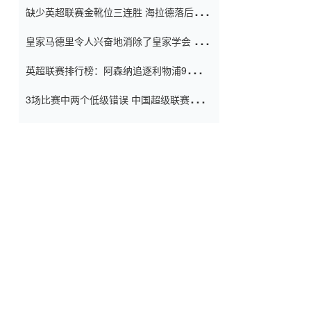
缺少英超联赛金靴位三连胜 海拉德落后6球
窗口
只有两个连续三个连续三靴
皇家马德里令人兴奋地消除了皇家学会 安
彭负责造成巨大的灾难！
英超联赛排行榜：阿森纳追逐利物浦9分 曼
联连续三件坏事
3场比赛中两个低级错误 中国超级联赛的前
守门员很老 是时候让位了 最好的继任者出
现