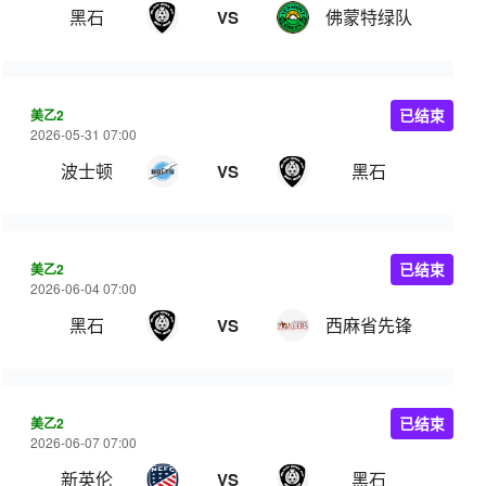
黑石
佛蒙特绿队
VS
美乙2
已结束
2026-05-31 07:00
波士顿
黑石
VS
美乙2
已结束
2026-06-04 07:00
黑石
西麻省先锋
VS
美乙2
已结束
2026-06-07 07:00
新英伦
黑石
VS