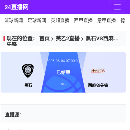
24直播网
篮球新闻
足球新闻
英超直播
西甲直播
意甲直播
德甲
现在的位置：
首页
>
美乙2直播
>
黑石VS西麻省
先锋
2026-06-04 07:00:00
已结束
VS
黑石
西麻省先锋
直播源：